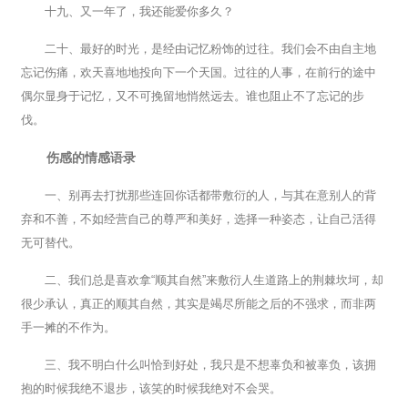
十九、又一年了，我还能爱你多久？
二十、最好的时光，是经由记忆粉饰的过往。我们会不由自主地
忘记伤痛，欢天喜地地投向下一个天国。过往的人事，在前行的途中
偶尔显身于记忆，又不可挽留地悄然远去。谁也阻止不了忘记的步
伐。
伤感的情感语录
一、别再去打扰那些连回你话都带敷衍的人，与其在意别人的背
弃和不善，不如经营自己的尊严和美好，选择一种姿态，让自己活得
无可替代。
二、我们总是喜欢拿“顺其自然”来敷衍人生道路上的荆棘坎坷，却
很少承认，真正的顺其自然，其实是竭尽所能之后的不强求，而非两
手一摊的不作为。
三、我不明白什么叫恰到好处，我只是不想辜负和被辜负，该拥
抱的时候我绝不退步，该笑的时候我绝对不会哭。