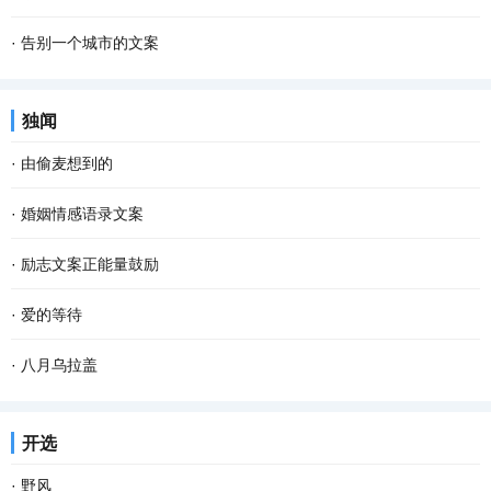
·
告别一个城市的文案
独闻
·
由偷麦想到的
·
婚姻情感语录文案
·
励志文案正能量鼓励
·
爱的等待
·
八月乌拉盖
开选
·
野风