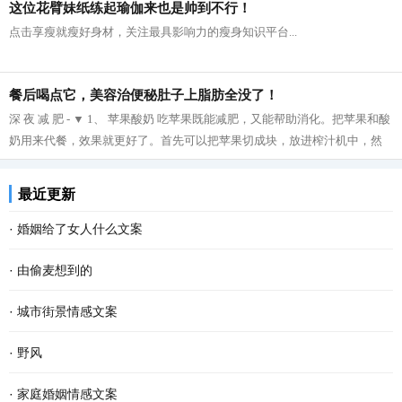
这位花臂妹纸练起瑜伽来也是帅到不行！
点击享瘦就瘦好身材，关注最具影响力的瘦身知识平台...
餐后喝点它，美容治便秘肚子上脂肪全没了！
深 夜 减 肥 - ▼ 1、 苹果酸奶 吃苹果既能减肥，又能帮助消化。把苹果和酸
奶用来代餐，效果就更好了。首先可以把苹果切成块，放进榨汁机中，然
后再把榨好的苹果汁与酸奶拌在一起...
最近更新
·
婚姻给了女人什么文案
·
由偷麦想到的
·
城市街景情感文案
·
野风
·
家庭婚姻情感文案