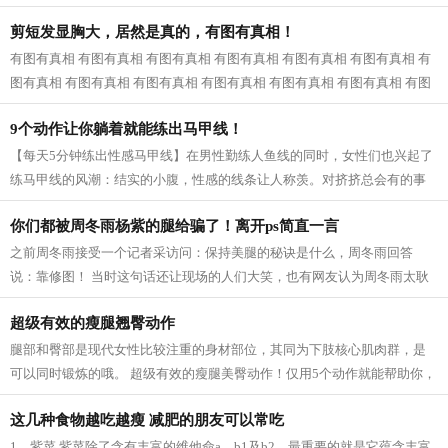
近一看，原来是婆婆和公公，我已经快...
剪短发显胸大，居然是真的，有图有真相！
有图有真相 有图有真相 有图有真相 有图有真相 有图有真相 有图有真相 有
图有真相 有图有真相 有图有真相 有图有真相 有图有真相 有图有真相 有图
有真相...
9个动作让你躺着就能练出马甲线！
【每天5分钟练出性感马甲线】在男性勤练人鱼线的同时，女性们也兴起了
练马甲线的风潮：结实的小腹，性感的线条让人称羡。对挤挤总会有的事
业线，拥有马甲线的女性呈现的体态更...
你们都被周冬雨杨紫的腿给骗了！离开ps简直一言
之前周冬雨接受一个记者采访问：保持美腿的秘诀是什么，周冬雨回答
说：靠修图！ 当时这句话还让现场的人们大笑，也有网友认为周冬雨太耿
直，然而，看了一些没有后期修的图片之...
超级有效的瘦腿翘臀动作
腿部和臀部是现代女性比较注重的身材部位，其同为下肢核心肌肉群，是
可以同时锻炼的哦。 超级有效的瘦腿美臀动作！仅用5个动作就能帮助你，
瘦出性感美腿，同时还塑造紧致翘臀...
这几种食物越吃越瘦 减肥的朋友可以常吃
1、紫菜 紫菜除了含有丰富的维他命a、b1及b2，最重要的就是它蕴含丰富