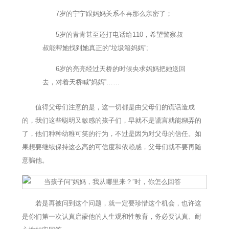
7岁的宁宁跟妈妈关系不再那么亲密了；
5岁的青青甚至还打电话给110，希望警察叔
叔能帮她找到她真正的“垃圾箱妈妈”;
6岁的亮亮经过天桥的时候央求妈妈把她送回
去，对着天桥喊“妈妈”……
值得父母们注意的是，这一切都是由父母们的谎话造成
的，我们这些聪明又敏感的孩子们，早就不是谎言就能糊弄的
了，他们种种幼稚可笑的行为，不过是因为对父母的信任。如
果想要继续保持这么高的可信度和依赖感，父母们就不要再随
意骗他。
若是再被问到这个问题，就一定要珍惜这个机会，也许这
是你们第一次认真启蒙他的人生观和性教育，务必要认真、耐