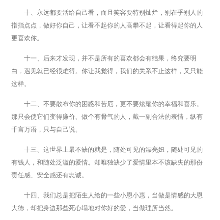
十、永远都要活给自己看，而且笑容要特别灿烂，别在乎别人的
指指点点，做好你自己，让看不起你的人高攀不起，让看得起你的人
更喜欢你。
十一、后来才发现，并不是所有的喜欢都会有结果，终究要明
白，遇见就已经很难得。你让我觉得，我们的关系不止这样，又只能
这样。
十二、不要散布你的困惑和苦厄，更不要炫耀你的幸福和喜乐。
那只会使它们变得廉价。做个有骨气的人，戴一副合法的表情，纵有
千言万语，只与自己说。
十三、这世界上最不缺的就是，随处可见的漂亮妞，随处可见的
有钱人，和随处泛滥的爱情。却唯独缺少了爱情里本不该缺失的那份
责任感、安全感还有忠诚。
十四、我们总是把陌生人给的一些小恩小惠，当做是情感的大恩
大德，却把身边那些死心塌地对你好的爱，当做理所当然。