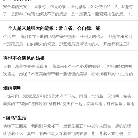
安全感的文案 1、喜欢你：乍见心欢，小别思念，久处仍怦然。 2、我想你
了，是那种打电话也解决不了的想念，是一定要见一面紧紧抱住的想。 3、
我爱这个世界上的三件事：太阳，月...
一个人越来越强大的迹象：常自省、会自律、能
生活 中，我们要在不断的历练中获得提升。任何人的强大，都是在积累到
一定程度后，由内而外的蜕变。那些最后变得强大的人，开始都有这三种
迹象。 常自省 人生 路上，每个人的境...
再也不会遇见的姑娘
人啊！总是在失去后感伤， 我原来有个一个心爱的姑娘，记得那时候的初
次遇见，她呢？不甚美颜却带着一脸傻傻的笑容，在怀揣着对高中 生活 的
向往，在人群中拥挤寻找着我的老师...
烟雨清明
一场夜雨，淅淅沥沥直到清晨才停了下来。雨后，气清新、天清明，枝头
飘落的“杏花雨”与拂过的“杨柳风”交织在一起，花落成雨，柳茂似烟，烟雨
清明寄深情。 清明，逐雨而来。...
“候鸟”生活
傍晚下班回家，我刚到单元楼下，就看见四五个中老年人围在一起叽叽喳
喳说着什么。其中，有两位老人穿着鲜艳的衣服，背上背着大旅行包。走