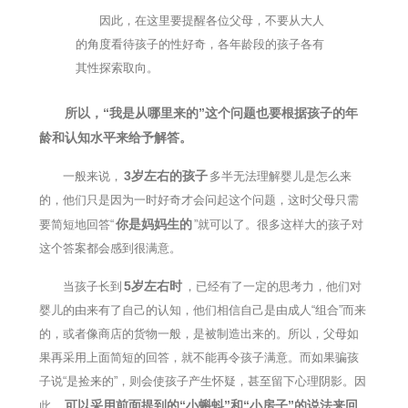
因此，在这里要提醒各位父母，不要从大人
的角度看待孩子的性好奇，各年龄段的孩子各有
其性探索取向。
所以，“我是从哪里来的”这个问题也要根据孩子的年
龄和认知水平来给予解答。
3岁左右的孩子
一般来说，
多半无法理解婴儿是怎么来
的，他们只是因为一时好奇才会问起这个问题，这时父母只需
你是妈妈生的
要简短地回答“
”就可以了。很多这样大的孩子对
这个答案都会感到很满意。
5岁左右时
当孩子长到
，已经有了一定的思考力，他们对
婴儿的由来有了自己的认知，他们相信自己是由成人“组合”而来
的，或者像商店的货物一般，是被制造出来的。所以，父母如
果再采用上面简短的回答，就不能再令孩子满意。而如果骗孩
子说“是捡来的”，则会使孩子产生怀疑，甚至留下心理阴影。因
可以采用前面提到的“小蝌蚪”和“小房子”的说法来回
此，