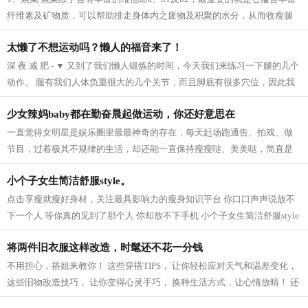
纤维素及矿物质，可以帮助排走身体内之废物及积聚的水分，从而收瘦腿
之效。 2、芝麻 芝麻它的亚麻仁油酸可以...
太懒了不想运动吗？懒人的福音来了！
深 夜 减 肥 - ▼ 又到了我们懒人锻炼的时间，今天我们来练习一下腿的几个
动作。 腿有我们人体负重很大的几个关节，而且脚底有很多穴位，因此我
们要多锻炼我们的脚，促进血液循...
少女辣妈baby都在勤奋晨起做运动，你还好意思在
一直觉得女明星是娱乐圈里最最神奇的存在，每天赶场跑通告、拍戏、做
节目，过着极其不规律的生活，却还能一直保持瘦瘦哒、美美哒，简直是
羡慕死我们这些凡人啦~老天爷爷太不公...
小个子女生简洁舒服style。
点击享瘦就瘦好身材，关注最具影响力的瘦身知识平台 你口口声声说放不
下一个人 等你真的见到了那个人 你却放不下手机 小个子女生简洁舒服style
模特身高159CM 165cm半熟女生的轻熟小性...
将两件旧衣服这样改造，时髦还不花一分钱
不用担心，搭姐来教你！ 这些穿搭TIPS， 让你轻松应对天气和温差变化，
这些旧物改造技巧， 让你变得心灵手巧， 换种生活方式，让心情放晴！ 还
等什么，快点学起来吧！ 针织衫 风...