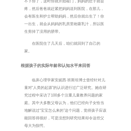
不下你了，这时你就开始敲门，妈妈的肚子就会
疼，然后爸爸就赶紧把妈妈送到医院，在那儿，
会有医生和护士帮助妈妈，然后你就出生了！你
一出生，就会从妈妈的乳房里吮吸乳汁，所以医
生剪掉了没用的脐带。
在医院住了几天后，咱们就回到了自己的
家。
根据孩子的实际年龄和认知水平来回答
临床心理学家安妮西·班斯坦博士曾经针对儿
童对“人类的起源”的认识进行过广泛研究。她在研
究过程中采访了100多个注重儿童教养问题的家
庭。其中大多数父母认为，他们已经向子女恰当
地解说过“宝宝怎么来的”这个问题，觉得孩子应该
能回答得很好，可是没想到研究结果却令这些父
母大为惊愕。