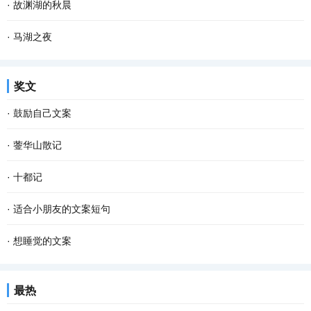
·
故渊湖的秋晨
·
马湖之夜
奖文
·
鼓励自己文案
·
蓥华山散记
·
十都记
·
适合小朋友的文案短句
·
想睡觉的文案
最热