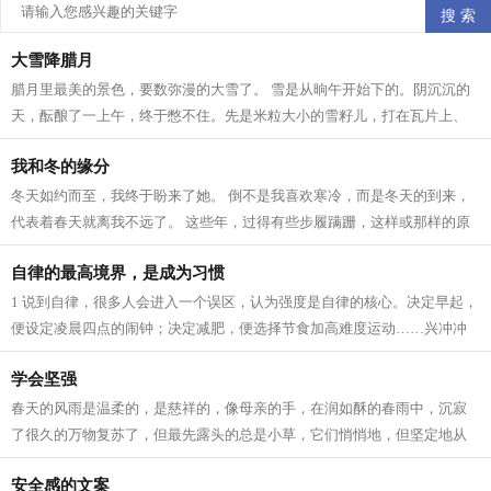
大雪降腊月
腊月里最美的景色，要数弥漫的大雪了。 雪是从晌午开始下的。阴沉沉的
天，酝酿了一上午，终于憋不住。先是米粒大小的雪籽儿，打在瓦片上、
枯枝上，沙沙作响。接着，雪籽中夹带...
我和冬的缘分
冬天如约而至，我终于盼来了她。 倒不是我喜欢寒冷，而是冬天的到来，
代表着春天就离我不远了。 这些年，过得有些步履蹒跚，这样或那样的原
因。所以我一直在期待着 人生 跟季节...
自律的最高境界，是成为习惯
1 说到自律，很多人会进入一个误区，认为强度是自律的核心。决定早起，
便设定凌晨四点的闹钟；决定减肥，便选择节食加高难度运动……兴冲冲
立目标，却因为强度太大，内心已有...
学会坚强
春天的风雨是温柔的，是慈祥的，像母亲的手，在润如酥的春雨中，沉寂
了很久的万物复苏了，但最先露头的总是小草，它们悄悄地，但坚定地从
土里钻出来，为山野铺上一层绿色，充...
安全感的文案